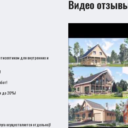
Видео отзыв
нтисептиком для внутренних и
!
бот!
и до 20%!
луга осуществляется отдельно)!