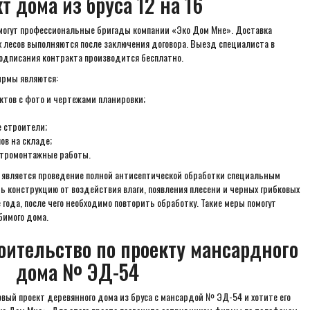
т дома из бруса 12 на 16
омогут профессиональные бригады компании «Эко Дом Мне». Доставка
 лесов выполняются после заключения договора. Выезд специалиста в
подписания контракта производится бесплатно.
рмы являются:
ктов с фото и чертежами планировки;
 строители;
ов на складе;
ктромонтажные работы.
является проведение полной антисептической обработки специальным
ь конструкцию от воздействия влаги, появления плесени и черных грибковых
 года, после чего необходимо повторить обработку. Такие меры помогут
бимого дома.
роительство по проекту мансардного
дома № ЭД-54
овый проект деревянного дома из бруса с мансардой № ЭД-54 и хотите его