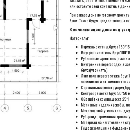
заказать, обратитесь в компанию «Э
или оставьте свои контактные данны
При заказе дома по готовому проекту
бани. Также будут предоставлены с
В комплектацию дома под усад
Материалы:
Наружные стены,бруса 150*150
Внутренние стены,брус 100*15
Рубленные фронтоны(в зависи
Внутренние перегородки,в за
бруса(уточнять);
Лаги пола первого этажа бру
зависимости от комплектации
Стропильная конструкция,бру
Контробрешётка брус 50*50 м
Обрешётка крыши,доска 25*15
Метизные изделия (скобы, гвоз
Межвенцевой утеплитель,джут
Рубероид, временная кровля(у
Материал на изготовление ст
Гидроизоляция на фундамент