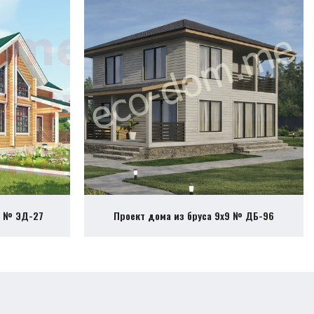
2 № ЭД-27
Проект дома из бруса 9х9 № ДБ-96