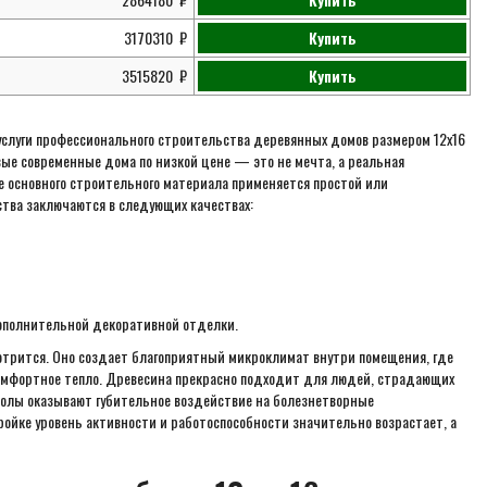
3170310
Купить
3515820
Купить
услуги профессионального строительства деревянных домов размером 12х16
вые современные дома по низкой цене — это не мечта, а реальная
е основного строительного материала применяется простой или
тва заключаются в следующих качествах:
ополнительной декоративной отделки.
отрится. Оно создает благоприятный микроклимат внутри помещения, где
омфортное тепло. Древесина прекрасно подходит для людей, страдающих
олы оказывают губительное воздействие на болезнетворные
ойке уровень активности и работоспособности значительно возрастает, а