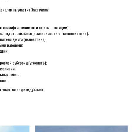
ериалов на участка Заказчика;
стенами(в зависимости от комплектации);
ых, подстропильных(в зависимости от комплектации);
лителя джута (льноватина);
ыми нагелями;
кции;
ровлей рубероид(уточнять);
изоляции;
ьных лесов;
алок.
итываются индивидуально.