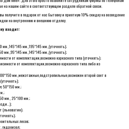
ко Дом Мне». Для этого просто позвоните сотрудникам фирмы по телефонам
е на нашем сайте в соответствующем разделе обратной связи.
 вы получите в подарок от нас бытовку и приятную 10% скидку на возведение
кидки на внутреннюю и внешнюю отделку.
ку входит:
 мм.,145*145 мм.,195*145 мм.,(уточнять);
0 мм.,95*145 мм.,145*145 мм.,(уточнять);
мости от комплектации,возможно каркасного типа (уточнять);
висимости от комплектации,возможно каркасного типа либо из
с 100*150 мм.,межэтажные,подстропильные,возможен второй свет в
(уточнять);
с 50*150 мм.;
м.;
0 мм., 25*100 мм.;
ди...);
 (льноватин);
точнять);
роительных лесов;
, гидроизол;